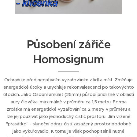
Působení zářiče
Homosignum
Ochraňuje před negativním vyzařováním z lidí a míst. Zmírňuje
energetické útoky a urychluje rekonvalescenci po takovýchto
útocích. Jako Osobní amulet (25mm) působí přibližně v oblasti
aury člověka, maximálně v průměru ca 1,5 metru. Forma
zrcátka má energetické vyzařování ca 2 metry v průměru a
lze jej používat jako jednoduchý čistič prostoru. Jím vržené
"prasátko" - sluneční odraz čistí zasažený prostor podobně
jako vykuřovadlo. K tomu je však pochopitelně nutné