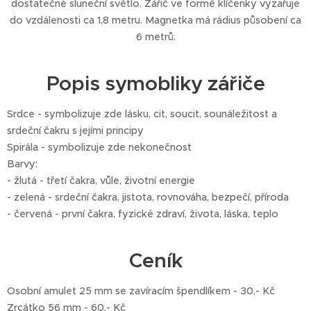
dostatečné sluneční světlo. Zářič ve formě klíčenky vyzařuje
do vzdálenosti ca 1,8 metru. Magnetka má rádius působení ca
6 metrů.
Popis symobliky zářiče
Srdce - symbolizuje zde lásku, cit, soucit, sounáležitost a
srdeční čakru s jejími principy
Spirála - symbolizuje zde nekonečnost
Barvy:
- žlutá - třetí čakra, vůle, životní energie
- zelená - srdeční čakra, jistota, rovnováha, bezpečí, příroda
- červená - první čakra, fyzické zdraví, života, láska, teplo
Ceník
Osobní amulet 25 mm se zavíracím špendlíkem - 30,- Kč
Zrcátko 56 mm - 60,- Kč