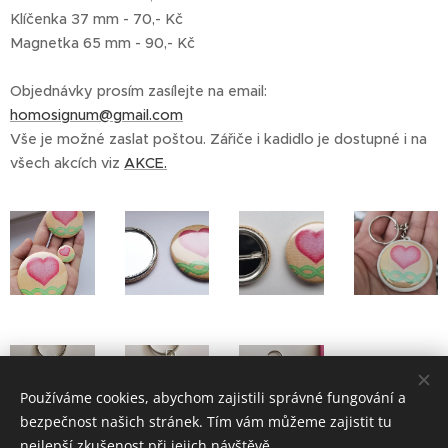
Klíčenka 37 mm - 70,- Kč
Magnetka 65 mm - 90,- Kč
Objednávky prosím zasílejte na email:
homosignum@gmail.com
Vše je možné zaslat poštou. Zářiče i kadidlo je dostupné i na
všech akcích viz
AKCE.
Používáme cookies, abychom zajistili správné fungování a
bezpečnost našich stránek. Tím vám můžeme zajistit tu
nejlepší zkušenost při jejich návštěvě.