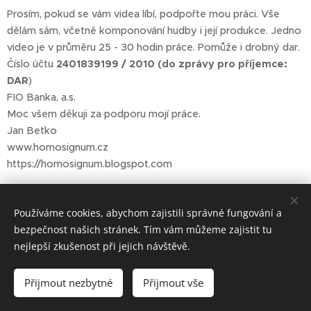
Prosím, pokud se vám videa líbí, podpořte mou práci. Vše
dělám sám, včetně komponování hudby i její produkce. Jedno
video je v průměru 25 - 30 hodin práce. Pomůže i drobný dar.
Číslo účtu
2401839199 / 2010 (do zprávy pro příjemce:
DAR
)
FIO Banka, a.s.
Moc všem děkuji za podporu mojí práce.
Jan Betko
www.homosignum.cz
https://homosignum.blogspot.com
Používáme cookies, abychom zajistili správné fungování a
bezpečnost našich stránek. Tím vám můžeme zajistit tu
nejlepší zkušenost při jejich návštěvě.
Přijmout nezbytné
Přijmout vše