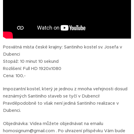
Posvátná místa české krajiny: Santiniho kostel sv. Josefa v
Dubenci
Stopáž: 10 minut 10 sekund
Rozlišení: Full HD 1920x1080
Cena: 100,-
Impozantní kostel, který je jednou z mnoha veřejnosti dosud
neznámých Santiniho staveb se tyčí v Dubenci!
Pravděpodobně to však není jediná Santiniho realizace v
Dubenci.
Objednávka: Videa můžete objednávat na emailu
homosignum@gmail.com . Po uhrazení příspěvku Vám bude