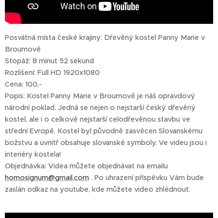
Posvátná místa české krajiny: Dřevěný kostel Panny Marie v
Broumově
Stopáž: 8 minut 52 sekund
Rozlišení: Full HD 1920x1080
Cena: 100,-
Popis: Kostel Panny Marie v Broumově je náš opravdový
národní poklad. Jedná se nejen o nejstarší český dřevěný
kostel, ale i o celkově nejstarší celodřevěnou stavbu ve
střední Evropě. Kostel byl původně zasvěcen Slovanskému
božstvu a uvnitř obsahuje slovanské symboly. Ve videu jsou i
interiéry kostela!
Objednávka: Videa můžete objednávat na emailu
homosignum@gmail.com
. Po uhrazení příspěvku Vám bude
zaslán odkaz na youtube, kde můžete video zhlédnout.