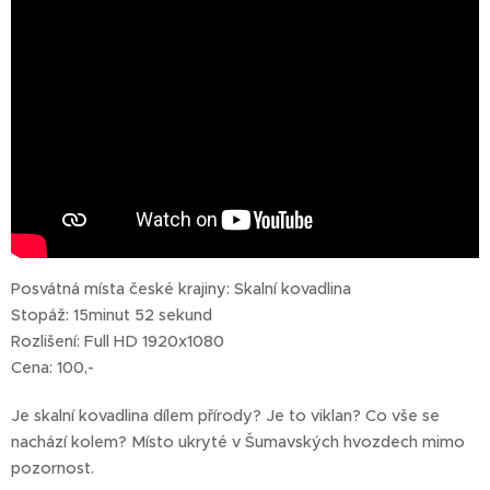
Posvátná místa české krajiny: Skalní kovadlina
Stopáž: 15minut 52 sekund
Rozlišení: Full HD 1920x1080
Cena: 100,-
Je skalní kovadlina dílem přírody? Je to viklan? Co vše se
nachází kolem? Místo ukryté v Šumavských hvozdech mimo
pozornost.