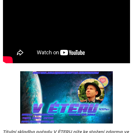
Titulní skladba pořadu V ÉTERU níže ke stažení zdarma ve