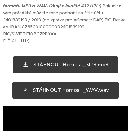
formátu MP3 a WAV. Obojí v kvalitě 432 HZ! :)
Pokud se
vám pořad líbí, můžete mne podpořit na čísle účtu
2401839199 / 2010 (do zprávy pro příjemce: DAR) FIO Banka,
a.s. IBAN:CZ6520100000002401839199
BIC/SWIFT:FIOBCZPPXXX
D Ě K U J I ! :)
STÁHNOUT Homos..._MP3.mp3
STÁHNOUT Homos..._WAV.wav