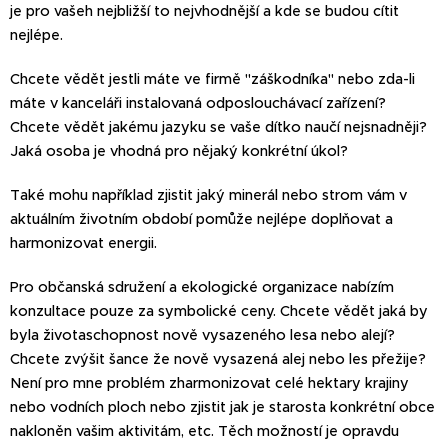
je pro vašeh nejbližší to nejvhodnější a kde se budou cítit
nejlépe.
Chcete vědět jestli máte ve firmě "záškodníka" nebo zda-li
máte v kanceláři instalovaná odposlouchávací zařízení?
Chcete vědět jakému jazyku se vaše dítko naučí nejsnadněji?
Jaká osoba je vhodná pro nějaký konkrétní úkol?
Také mohu například zjistit jaký minerál nebo strom vám v
aktuálním životním období pomůže nejlépe doplňovat a
harmonizovat energii.
Pro občanská sdružení a ekologické organizace nabízím
konzultace pouze za symbolické ceny. Chcete vědět jaká by
byla životaschopnost nově vysazeného lesa nebo alejí?
Chcete zvýšit šance že nově vysazená alej nebo les přežije?
Není pro mne problém zharmonizovat celé hektary krajiny
nebo vodních ploch nebo zjistit jak je starosta konkrétní obce
nakloněn vašim aktivitám, etc. Těch možností je opravdu