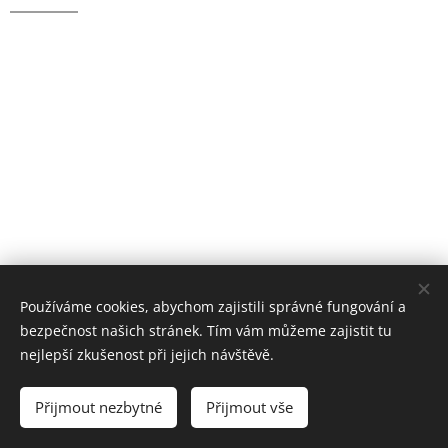
Používáme cookies, abychom zajistili správné fungování a
bezpečnost našich stránek. Tím vám můžeme zajistit tu
nejlepší zkušenost při jejich návštěvě.
Přijmout nezbytné
Přijmout vše
HOMOSIGNUM 2016 - 2026
Cookies