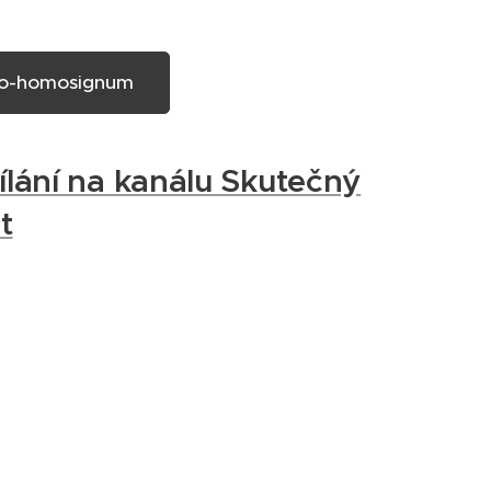
o-homosignum
ílání na kanálu Skutečný
t