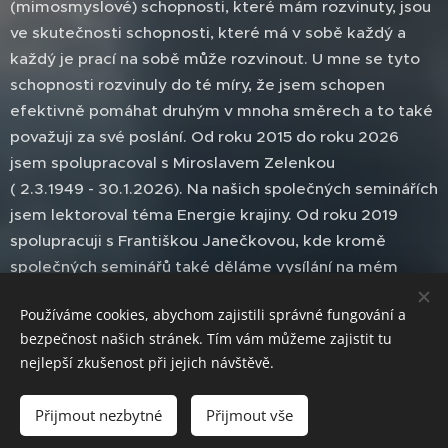
(mimosmyslové) schopnosti, které mám rozvinuty, jsou
ve skutečnosti schopnosti, které má v sobě každý a
každý je prací na sobě může rozvinout. U mne se tyto
schopnosti rozvinuly do té míry, že jsem schopen
efektivně pomáhat druhým v mnoha směrech a to také
považuji za své poslání. Od roku 2015 do roku 2026
jsem spolupracoval s Miroslavem Zelenkou
( 2.3.1949 - 30.1.2026). Na našich společných seminářích
jsem lektoroval téma Energie krajiny. Od roku 2019
spolupracuji s Františkou Janečkovou, kde kromě
společných seminářů také děláme vysílání na mém
YouTube Homosignum. Mé články a analýzy vyšly v
Používáme cookies, abychom zajistili správné fungování a
časopisech jako je Regenerace, Meduňka, Nová Regena,
bezpečnost našich stránek. Tím vám můžeme zajistit tu
Médium, Šifra nebo Nový Fénix. Rozhovory a pojednání
nejlepší zkušenost při jejich návštěvě.
o různých tématech naleznete na YouTube. Pořádám
akce zaměřené na poznávání zajímavých míst našich
Přijmout nezbytné
Přijmout vše
dějin, praktickou práci na energetických místech a