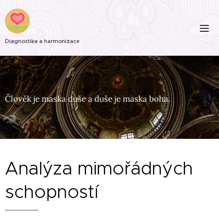
Diagnostika a harmonizace
Člověk je maska duše a duše je maska boha.
Analýza mimořádných
schopností