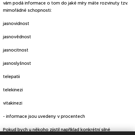
vám podá informace o tom do jaké míry máte rozvinuty tzv.
mimořádné schopnosti:
jasnovidnost
jasnovědnost
jasnocitnost
jasnoslyšnost
telepatii
telekinezi
vitakinezi
- informace jsou uvedeny v procentech
Pokud bych u někoho zjistil například konkrétní silné